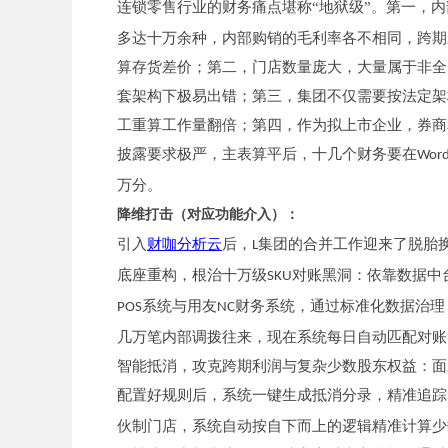
连锁零售行业的财务痛点堪称“地狱级”。第一，
多达十万余种，内部购销的毛利率各不相同，跨期
算存货差价；第二，门店数量庞大，大量属于非全
套架构下极易出错；第三，集团不仅需要按法定架构
工重算工作量翻倍；第四，作为拟上市企业，券商
披露要求极严，主表算平后，十几个财务要在
Wor
万分。
降维打击（对应功能介入）：
引入
财咖分析云
后，
集团的合并工作迎来了脱胎
L
底座重构，根治十万级
对账黑洞：依靠数据中
SKU
系统与用友
财务系统，通过标准化数据治理
POS
NC
几万笔内部调拨往来，现在系统每日自动匹配对账
智能抵消，攻克跨期利润与复杂少数股东权益：面
配置好规则后，系统一键生成抵消分录，精准追踪
伙制门店，系统自动按自下而上的逻辑精准计算少