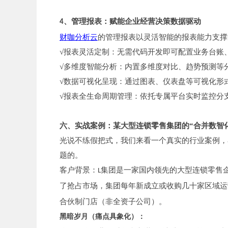
、管理报表：赋能企业经营决策数据驱动
4
财咖分析云
的管理报表以灵活智能的报表能力支撑
√报表灵活定制：无需代码开发即可配置业务台账
√多维度智能分析：内置多维度对比、趋势预测等
√数据可视化呈现：通过图表、仪表盘等可视化形
√报表全生命周期管理：依托专属平台实时监控分
六、实战案例：某大型连锁零售集团的“合并数智
光说不练假把式，我们来看一个真实的行业案例，
题的。
客户背景：
集团是一家国内领先的大型连锁零售
L
了抢占市场，集团每年新成立或收购几十家区域运
合伙制门店（非全资子公司）。
黑暗岁月（痛点具象化）：