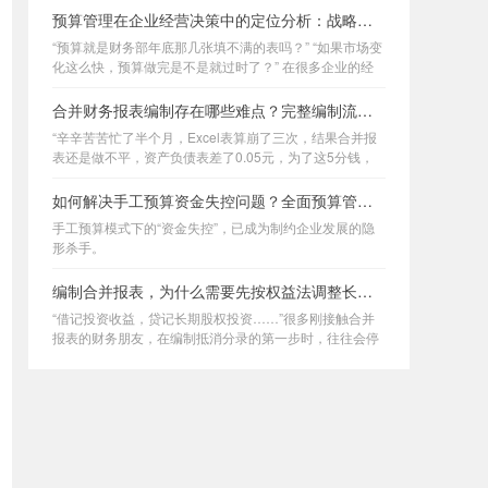
计报告，看着那些密密麻麻的抵消分
预算管理在企业经营决策中的定位分析：战略落地与资源配置逻辑
录，你是不是也曾感到过深深的无
力？
“预算就是财务部年底那几张填不满的表吗？” “如果市场变
化这么快，预算做完是不是就过时了？” 在很多企业的经
营会议上，我常听到管理者发出这样的疑问。
合并财务报表编制存在哪些难点？完整编制流程实战讲解
“辛辛苦苦忙了半个月，Excel表算崩了三次，结果合并报
表还是做不平，资产负债表差了0.05元，为了这5分钱，
全员又要通宵查账。”
如何解决手工预算资金失控问题？全面预算管理数字化实施方案
手工预算模式下的“资金失控”，已成为制约企业发展的隐
形杀手。
编制合并报表，为什么需要先按权益法调整长期股权投资再抵消？
“借记投资收益，贷记长期股权投资……”很多刚接触合并
报表的财务朋友，在编制抵消分录的第一步时，往往会停
下来挠头：“为什么我在单体报表里明明用的是成本法核
算，到了合并报表底稿里，非要先大费周章地把它调整成
权益法？这不纯属多此一举吗？”