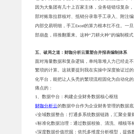
因为大集团有几十上百家主体，业务链错综复杂，
部对账靠拉群核对、抵销分录靠手工录入、附注编
内部交易明细，手工
的算力根本扛不住。一旦
Excel
部崩盘，得推翻重来。这种“刀耕火种”的编制模
五、破局之道：财咖分析云重塑合并报表编制体系
面对海量数据和复杂逻辑，单纯靠堆人力已经走不
繁琐的计算。这就要提到我在实操中深度验证过的
化平台，能把让人头秃的繁琐流程固化为自动化的
痛点的：
、数据中台：构建企业财务数据核心枢纽
1
财咖分析云
的数据中台作为企业财务管理的数据底
√全域数据整合：打通多系统数据链路，汇聚全量
√标准化数据治理：通过数据校验、清洗、稽核等
√深度数据价值挖掘：依托多维度分析模型，提炼