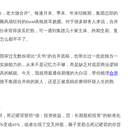
力，老大做合并”。每逢月末、季末、年末结账期，集团总部的
脑风扇狂转的
表格抓耳挠腮。对于很多财务人来说，合并
Excel
销分录背得滚瓜烂熟，可一遇到集团几十家主体、跨期交易、复
怎么都平不了。
我审过无数份堪比“天书”的合并底稿，也带出过一批批独当一
实操能力的，从来不是记忆力不够，而是缺乏对底层商业逻辑
具的赋能。今天，我就用最通俗易懂的大白话，带你梳理
合并
接手集团合并岗的新人，还是正被底稿折磨得怀疑人生的熟
迁
材，死记硬背那些“借：投资收益，贷：长期股权投资”的标准化
变成
，或者出现了交叉持股，脑子里那点死记硬背的存货
0%
45%