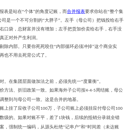
报表是站在“个体”的角度记账，而
合并报表
要求你站在“整个集
公司是一个不可分割的“大胖子”。左手（母公司）把钱投给右手
右口袋，总财富并没有增加；左手把货加价卖给右手，右手没
真正对外产生利润。
剔除内部。只要你死死咬住“内部循环必须冲掉”这个商业实
再也不用去死背公式了。
对。在集团层面做加法之前，必须先统一“度量衡”。
价方法、折旧政策一致。如果海外子公司按
周结账，母公
4-4-5
调整到与母公司一致。这是合并的地基。
账上挂了应收子公司
万，子公司账上必须挂应付母公司
100
100
数级的。如果对账不平，差了
块钱，后续的抵销分录就全错
1
案，强制统一编码，从源头杜绝“记串户”和“时间差（未达账