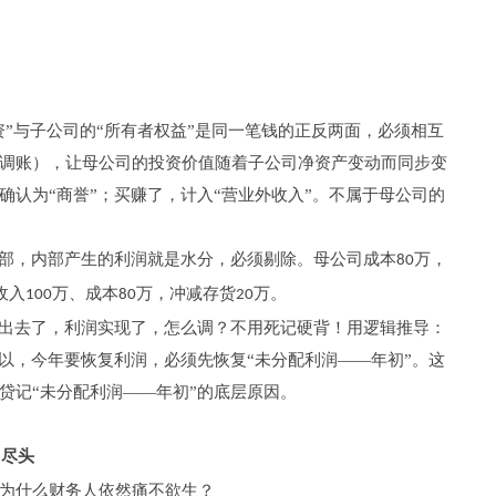
资”与子公司的“所有者权益”是同一笔钱的正反两面，必须相互
调账），让母公司的投资价值随着子公司净资产变动而同步变
认为“商誉”；买赚了，计入“营业外收入”。不属于母公司的
外部，内部产生的利润就是水分，必须剔除。母公司成本
万，
80
收入
万、成本
万，冲减存货
万。
100
80
20
卖出去了，利润实现了，怎么调？不用死记硬背！用逻辑推导：
以，今年要恢复利润，必须先恢复“未分配利润——年初”。这
贷记“未分配利润——年初”的底层原因。
力尽头
为什么财务人依然痛不欲生？