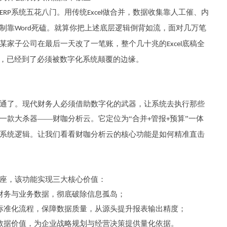
系统五花八门。用传统
做合并，数据收集靠人工催、内
ERP
Excel
制靠
死磕。就算你把上述底层逻辑倒背如流，面对几万笔
Word
某家子公司在最后一天改了一笔账，整个几十兆的
底稿全
Excel
式，已经到了必须被数字化系统颠覆的边缘。
通了。现代财务人必须借助数字化的武器，让系统去执行那些
一款大杀器——财咖分析云。它定位为“合并
管报
预算”一体
+
+
系统逻辑。让我们看看财咖分析云的核心功能是如何精准直击
座，该功能实现三大核心价值：
财务与业务数据，彻底破除信息孤岛；
标准化流程，保障数据质量，从源头提升报表输出精度；
数据价值，为企业战略规划与经营决策提供量化依据。