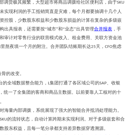
内部调货极其频繁，大型超市将商品调拨给社区便利店，由于
SKU
未实现利润的手工抵销简直是灾难，每个月都要抽调十几个人
资控股，少数股东权益和少数股东损益的计算在复杂的多级嵌
出具报表，还需要按“城市”和“业态”出具管理
合并报表
，手
和审计对零售行业的联营模式收入、租金费用、关联方资金池
里熬夜填一个月的附注。合并团队结账期长达
天，
焦虑
d
25
CFO
换骨的改变。
台的全域数据整合能力，
集团打通了各区域公司的
、收银
L
SAP
，统一了全集团的客商和商品主数据。以前要靠人工核对的十
。
对海量内部调拨，系统展现了强大的智能合并抵消处理能力。
的流转状态，自动计算跨期未实现利润。对于多级嵌套和合
SKU
数股东权益，且每一笔分录都支持差异数据穿透溯源。