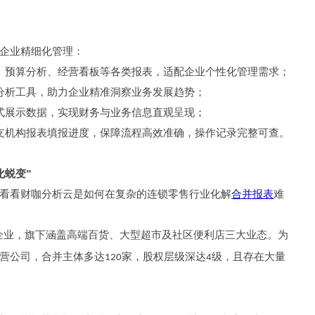
企业精细化管理：
、预算分析、经营看板等各类报表，适配企业个性化管理需求；
分析工具，助力企业精准洞察业务发展趋势；
式展示数据，实现财务与业务信息直观呈现；
支机构报表填报进度，保障流程高效准确，操作记录完整可查。
化蜕变”
看看财咖分析云是如何在复杂的连锁零售行业化解
合并报表
难
企业，旗下涵盖高端百货、大型超市及社区便利店三大业态。为
营公司，合并主体多达
家，股权层级深达
级，且存在大量
120
4