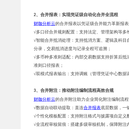
、合并报表：实现凭证级自动化合并全流程
2
财咖分析云
的合并报表以凭证级合并能力革新报表
√多口径合并规则配置：支持法定、管理架构等多
√智能合并抵消处理：支持抵消方案、逻辑及科目
分录，交易抵消进度与记录全程可追溯；
√多币种多准则适配：内部交易数据支持折算后抵
准则口径报表；
√双模式报表输出：支持调账（管理凭证中心数据
、合并附注：推动附注编制流程高效合规
3
财咖分析云
的合并附注助力企业简化附注编制流程
√数据自动联动提取：直连
合并报表
底层数据，一
√个性化模板配置：支持附注格式与披露项自定义
√全流程审核留痕：搭建多级审核机制，保障附注