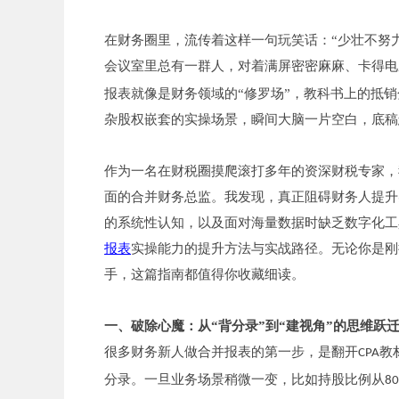
在财务圈里，流传着这样一句玩笑话：“少壮不努
会议室里总有一群人，对着满屏密密麻麻、卡得电
报表就像是财务领域的“修罗场”，教科书上的抵
杂股权嵌套的实操场景，瞬间大脑一片空白，底稿
作为一名在财税圈摸爬滚打多年的资深财税专家，
面的合并财务总监。我发现，真正阻碍财务人提升
的系统性认知，以及面对海量数据时缺乏数字化工
报表
实操能力的提升方法与实战路径。无论你是刚
手，这篇指南都值得你收藏细读。
一、破除心魔：从“背分录”到“建视角”的思维跃
很多财务新人做合并报表的第一步，是翻开
教
CPA
分录。一旦业务场景稍微一变，比如持股比例从
8