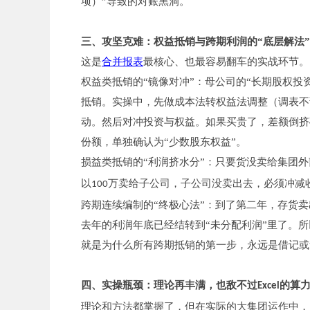
项）”导致的对账黑洞。
三、攻坚克难：权益抵销与跨期利润的“底层解法”
这是
合并报表
最核心、也最容易翻车的实战环节。
权益类抵销的“镜像对冲”：母公司的“长期股权投
抵销。实操中，先做成本法转权益法调整（调表不
动。然后对冲投资与权益。如果买贵了，差额倒挤确
份额，单独确认为“少数股东权益”。
损益类抵销的“利润挤水分”：只要货没卖给集团
以
万卖给子公司，子公司没卖出去，必须冲减
100
跨期连续编制的“终极心法”：到了第二年，存货
去年的利润年底已经结转到“未分配利润”里了。所
就是为什么所有跨期抵销的第一步，永远是借记或
四、实操瓶颈：理论再丰满，也敌不过
的算
Excel
理论和方法都掌握了，但在实际的大集团运作中，